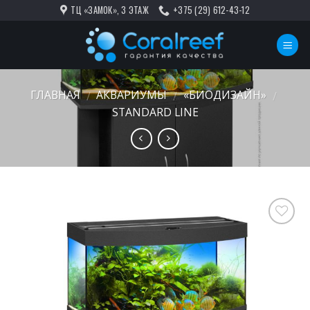
Skip
ТЦ «ЗАМОК», 3 ЭТАЖ
+375 (29) 612-43-12
to
content
ГЛАВНАЯ
АКВАРИУМЫ
«БИОДИЗАЙН»
/
/
/
STANDARD LINE
В
избранное