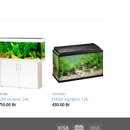
В
В
избранное
избранное
HEIM»
«EHEIM»
EIM vivaline 240
EHEIM aquapro 126
750.00
Br
430.00
Br