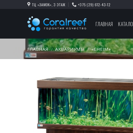
Skip
ТЦ «ЗАМОК», 3 ЭТАЖ
+375 (29) 612-43-12
to
content
ГЛАВНАЯ
КАТАЛО
ГЛАВНАЯ
АКВАРИУМЫ
«EHEIM»
/
/