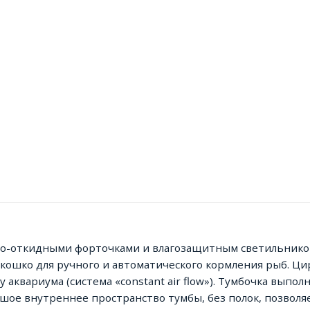
-откидными форточками и влагозащитным светильником
ошко для ручного и автоматического кормления рыб. Цир
аквариума (система «constant air flow»). Тумбочка выпо
ьшое внутреннее пространство тумбы, без полок, позвол