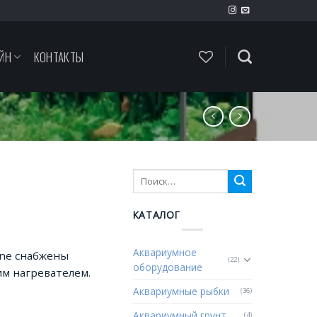
ЙН
КОНТАКТЫ
КАТАЛОГ
Аквариумное
ine снабжены
(22)
оборудование
м нагревателем.
Аквариумные рыбки
(36)
Аквариумный грунт
(4)