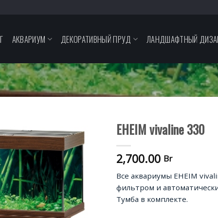
Г
АКВАРИУМ
ДЕКОРАТИВНЫЙ ПРУД
ЛАНДШАФТНЫЙ ДИЗА
EHEIM vivaline 330
В
2,700.00
избранное
Br
Все аквариумы EHEIM vival
фильтром и автоматически
Тумба в комплекте.