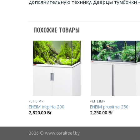
дополнительную технику. Дверцы тумбочки 
ПОХОЖИЕ ТОВАРЫ
В
В
избранное
избранно
«EHEIM»
«EHEIM»
EHEIM incpiria 200
EHEIM proxima 250
2,820.00
Br
2,250.00
Br
2026 © www.coralreef.by