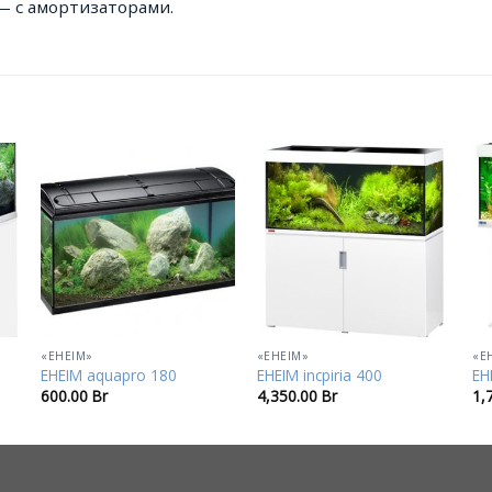
— с амортизаторами.
В
В
е
избранное
избранное
«EHEIM»
«EHEIM»
«E
EHEIM aquapro 180
EHEIM incpiria 400
EH
600.00
Br
4,350.00
Br
1,