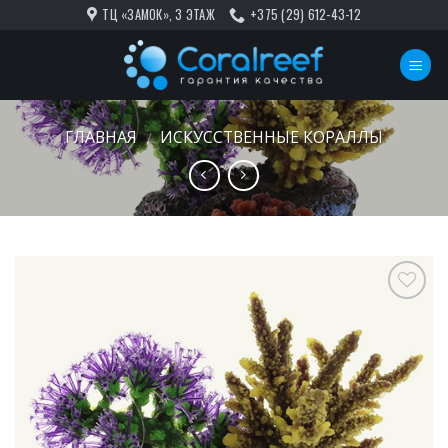
Skip
ТЦ «ЗАМОК», 3 ЭТАЖ
+375 (29) 612-43-12
to
content
ГЛАВНАЯ
ИСКУССТВЕННЫЕ КОРАЛЛЫ
/
В
избранное